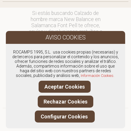
Si estás buscando Calzado de
hombre marca New Balance en
Salamanca Font Pell te ofrece,
envíos y devoluciones gratuítos a
Península y Baleares, para otros
destinos consultar
en comercial@fontpell.com.
ROCAMPS 1995, S.L. usa cookies propias (necesarias) y
de terceros para personalizar el contenido y los anuncios,
ofrecer funciones de redes sociales y analizar el tráfico.
Los envíos a Salamanca
Además, compartimos información sobre el uso que
gestionados entre semana se
haga del sitio web con nuestros partners de redes
entregarán en menos de 48 horas;
sociales, publicidad y análisis web,
Información Cookies.
los pedidos realizados en fin de
Aceptar Cookies
semana, el producto se enviará a
partir del lunes.
Rechazar Cookies
Configurar Cookies