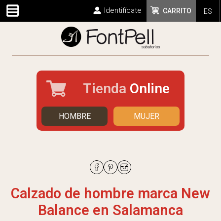
Identifícate
CARRITO
ES
Tienda
Online
HOMBRE
MUJER
Calzado de hombre marca New
Balance en Salamanca