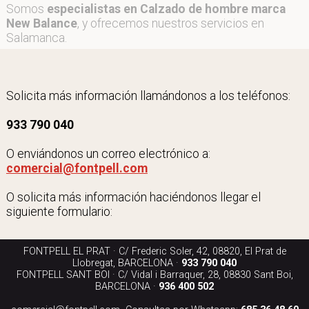
Somos
especialistas en Calzado de hombre marca
New Balance
, y ofrecemos nuestros servicios en
Salamanca.
Solicita más información llamándonos a los teléfonos:
933 790 040
O enviándonos un correo electrónico a:
comercial@fontpell.com
O solicita más información haciéndonos llegar el
siguiente formulario:
FONTPELL EL PRAT · C/ Frederic Soler, 42, 08820, El Prat de
Llobregat, BARCELONA ·
933 790 040
FONTPELL SANT BOI · C/ Vidal i Barraquer, 28, 08830 Sant Boi,
BARCELONA ·
936 400 502