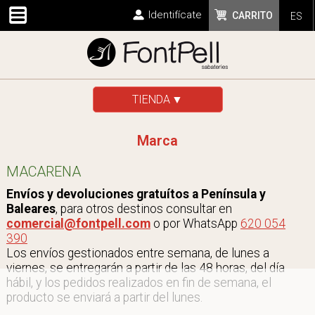
Identifícate
CARRITO
ES
TIENDA
Marca
MACARENA
Envíos y devoluciones gratuítos a Península y
Baleares
, para otros destinos consultar en
comercial@fontpell.com
o por WhatsApp
620 054
390
Los envíos gestionados entre semana, de lunes a
viernes, se entregarán a partir de las 48 horas, del día
hábil, y los pedidos realizados en fin de semana, el
producto se enviará a partir del lunes.