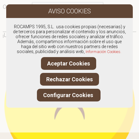
Ordenar por:
¡Ooops!
ROCAMPS 1995, S.L. usa cookies propias (necesarias) y
de terceros para personalizar el contenido y los anuncios,
¡Lo sentimos!
Parece que no hay nada por aquí...
ofrecer funciones de redes sociales y analizar el tráfico.
Además, compartimos información sobre el uso que
haga del sitio web con nuestros partners de redes
sociales, publicidad y análisis web,
Información Cookies.
Aceptar Cookies
Rechazar Cookies
Configurar Cookies