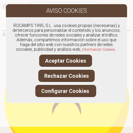
Ordenar por:
¡Ooops!
ROCAMPS 1995, S.L. usa cookies propias (necesarias) y
de terceros para personalizar el contenido y los anuncios,
¡Lo sentimos!
Parece que no hay nada por aquí...
ofrecer funciones de redes sociales y analizar el tráfico.
Además, compartimos información sobre el uso que
haga del sitio web con nuestros partners de redes
sociales, publicidad y análisis web,
Información Cookies.
Aceptar Cookies
Rechazar Cookies
Configurar Cookies