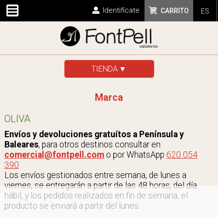
Identifícate
CARRITO
ES
TIENDA
Marca
OLIVA
Envíos y devoluciones gratuítos a Península y
Baleares
, para otros destinos consultar en
comercial@fontpell.com
o por WhatsApp
620 054
390
Los envíos gestionados entre semana, de lunes a
viernes, se entregarán a partir de las 48 horas, del día
hábil, y los pedidos realizados en fin de semana, el
producto se enviará a partir del lunes.