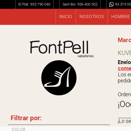
El Prat:
933 790 040
Sant Boi:
936 400 502
93 379 00
INICIO
NOSOTROS
HOMBRE
Mar
KUV
Envío
come
Los en
pedido
Orden
¡Oo
Filtrar por:
¡Lo s
COLOR