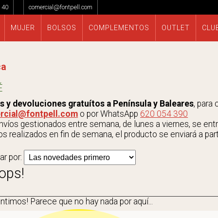
 40
comercial@fontpell.com
MUJER
BOLSOS
COMPLEMENTOS
OUTLET
CLU
ca
É
s y devoluciones gratuítos a Península y Baleares
, para
rcial@fontpell.com
o por WhatsApp
620 054 390
víos gestionados entre semana, de lunes a viernes, se entrega
s realizados en fin de semana, el producto se enviará a parti
ar por:
ops!
entimos!
Parece que no hay nada por aquí...