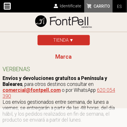
Identifícate
CARRITO
ES
TIENDA
Marca
VERBENAS
Envíos y devoluciones gratuítos a Península y
Baleares
, para otros destinos consultar en
comercial@fontpell.com
o por WhatsApp
620 054
390
Los envíos gestionados entre semana, de lunes a
viernes, se entregarán a partir de las 48 horas, del día
hábil, y los pedidos realizados en fin de semana, el
producto se enviará a partir del lunes.