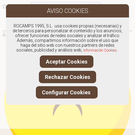
Ordenar por:
¡Ooops!
ROCAMPS 1995, S.L. usa cookies propias (necesarias) y
de terceros para personalizar el contenido y los anuncios,
¡Lo sentimos!
Parece que no hay nada por aquí...
ofrecer funciones de redes sociales y analizar el tráfico.
Además, compartimos información sobre el uso que
haga del sitio web con nuestros partners de redes
sociales, publicidad y análisis web,
Información Cookies.
Aceptar Cookies
Rechazar Cookies
Configurar Cookies