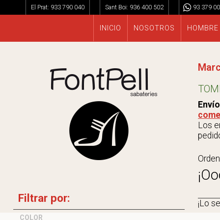
El Prat:
933 790 040
Sant Boi:
936 400 502
93 379 00
INICIO
NOSOTROS
HOMBRE
Mar
TOM
Envío
come
Los en
pedido
Orden
¡Oo
Filtrar por:
¡Lo s
COLOR