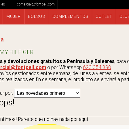
 40
comercial@fontpell.com
MUJER
BOLSOS
COMPLEMENTOS
OUTLET
CLU
ca
MY HILFIGER
s y devoluciones gratuítos a Península y Baleares
, para
rcial@fontpell.com
o por WhatsApp
620 054 390
víos gestionados entre semana, de lunes a viernes, se entrega
s realizados en fin de semana, el producto se enviará a parti
ar por:
ops!
entimos!
Parece que no hay nada por aquí...