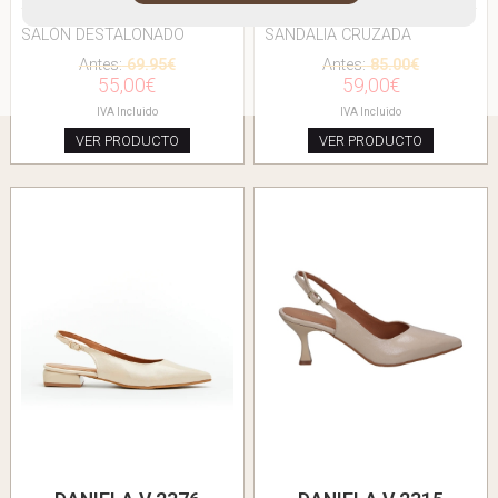
SALÓN DESTALONADO
SANDALIA CRUZADA
Antes:
69.95€
Antes:
85.00€
55,00€
59,00€
IVA Incluido
IVA Incluido
VER PRODUCTO
VER PRODUCTO