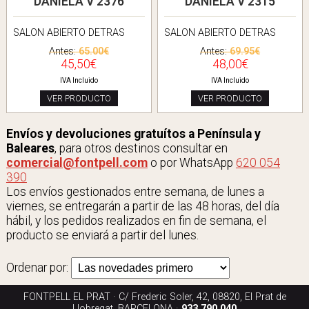
DANIELA V 2376
DANIELA V 2315
SALON ABIERTO DETRAS
SALON ABIERTO DETRAS
Antes:
65.00€
Antes:
69.95€
45,50€
48,00€
IVA Incluido
IVA Incluido
VER PRODUCTO
VER PRODUCTO
Envíos y devoluciones gratuítos a Península y
Baleares
, para otros destinos consultar en
comercial@fontpell.com
o por WhatsApp
620 054
390
Los envíos gestionados entre semana, de lunes a
viernes, se entregarán a partir de las 48 horas, del día
hábil, y los pedidos realizados en fin de semana, el
producto se enviará a partir del lunes.
Ordenar por:
FONTPELL EL PRAT · C/ Frederic Soler, 42, 08820, El Prat de
Llobregat, BARCELONA ·
933 790 040