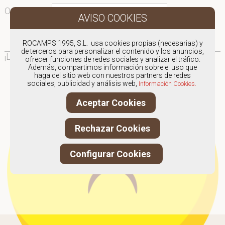
Ordenar por:
¡Ooops!
ROCAMPS 1995, S.L. usa cookies propias (necesarias) y
de terceros para personalizar el contenido y los anuncios,
¡Lo sentimos!
Parece que no hay nada por aquí...
ofrecer funciones de redes sociales y analizar el tráfico.
Además, compartimos información sobre el uso que
haga del sitio web con nuestros partners de redes
sociales, publicidad y análisis web,
Información Cookies.
Aceptar Cookies
Rechazar Cookies
Configurar Cookies