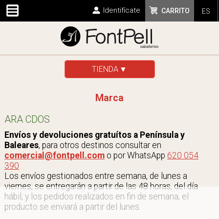
Identifícate
CARRITO
ES
TIENDA
Marca
ARA CDOS
Envíos y devoluciones gratuítos a Península y
Baleares
, para otros destinos consultar en
comercial@fontpell.com
o por WhatsApp
620 054
390
Los envíos gestionados entre semana, de lunes a
viernes, se entregarán a partir de las 48 horas, del día
hábil, y los pedidos realizados en fin de semana, el
producto se enviará a partir del lunes.