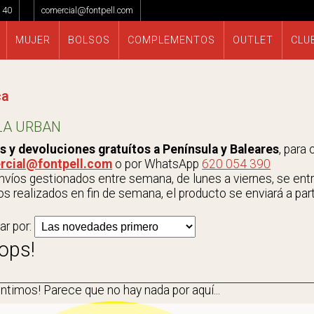
 40
comercial@fontpell.com
MUJER
BOLSOS
COMPLEMENTOS
OUTLET
CLU
ca
LA URBAN
s y devoluciones gratuítos a Península y Baleares
, para
rcial@fontpell.com
o por WhatsApp
620 054 390
víos gestionados entre semana, de lunes a viernes, se entrega
s realizados en fin de semana, el producto se enviará a parti
ar por:
ops!
entimos!
Parece que no hay nada por aquí...