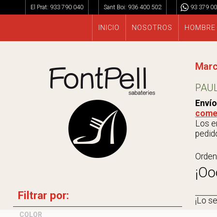
El Prat:
933 790 040
Sant Boi:
936 400 502
93 379 00
INICIO
NOSOTROS
HOMBRE
Mar
PAU
Envío
come
Los en
pedido
Orden
¡Oo
Filtrar por:
¡Lo s
COLOR