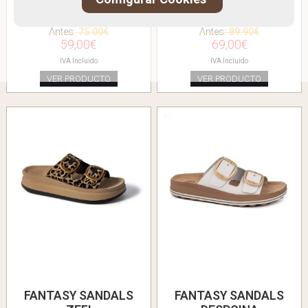
BIO CLÁSICO CONFORT
BIO TRENZADO HEBILLA
Antes:
75.00€
Antes:
89.90€
59,00€
69,00€
IVA Incluido
IVA Incluido
VER PRODUCTO
VER PRODUCTO
FANTASY SANDALS
FANTASY SANDALS