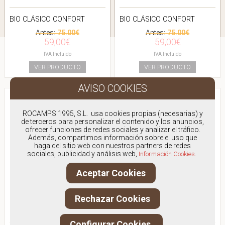
BIO CLÁSICO CONFORT
BIO CLÁSICO CONFORT
Antes:
75.00€
Antes:
75.00€
59,00€
59,00€
IVA Incluido
IVA Incluido
VER PRODUCTO
VER PRODUCTO
ROCAMPS 1995, S.L. usa cookies propias (necesarias) y
de terceros para personalizar el contenido y los anuncios,
ofrecer funciones de redes sociales y analizar el tráfico.
Además, compartimos información sobre el uso que
haga del sitio web con nuestros partners de redes
sociales, publicidad y análisis web,
Información Cookies.
Aceptar Cookies
Rechazar Cookies
FANTASY SANDALS
FANTASY SANDALS
DESPOINA
BAMBOO
Configurar Cookies