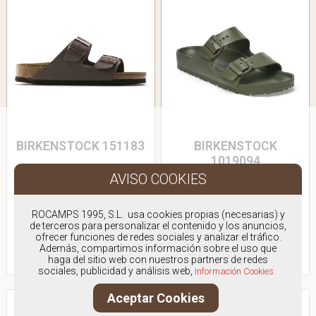
BIRKENSTOCK 151183
BIRKENSTOCK
1019094
BIO DOS HEBILLAS
BIO DOS HEBILLAS EVA
Antes:
100.00€
Antes:
55.00€
ROCAMPS 1995, S.L. usa cookies propias (necesarias) y
90,00€
45,00€
de terceros para personalizar el contenido y los anuncios,
ofrecer funciones de redes sociales y analizar el tráfico.
IVA Incluido
IVA Incluido
Además, compartimos información sobre el uso que
haga del sitio web con nuestros partners de redes
VER PRODUCTO
VER PRODUCTO
sociales, publicidad y análisis web,
Información Cookies.
Aceptar Cookies