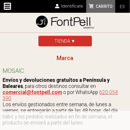
Identifícate
CARRITO
ES
TIENDA
Marca
MOSAIC
Envíos y devoluciones gratuítos a Península y
Baleares
, para otros destinos consultar en
comercial@fontpell.com
o por WhatsApp
620 054
390
Los envíos gestionados entre semana, de lunes a
viernes, se entregarán a partir de las 48 horas, del día
hábil, y los pedidos realizados en fin de semana, el
producto se enviará a partir del lunes.