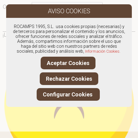
Ordenar por:
¡Ooops!
ROCAMPS 1995, S.L. usa cookies propias (necesarias) y
de terceros para personalizar el contenido y los anuncios,
¡Lo sentimos!
Parece que no hay nada por aquí...
ofrecer funciones de redes sociales y analizar el tráfico.
Además, compartimos información sobre el uso que
haga del sitio web con nuestros partners de redes
sociales, publicidad y análisis web,
Información Cookies.
Aceptar Cookies
Rechazar Cookies
Configurar Cookies