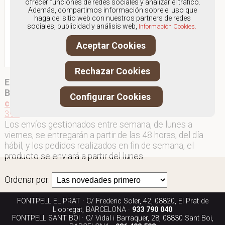
ofrecer funciones de redes sociales y analizar el tráfico.
BLUCHER TROQUELADO
Además, compartimos información sobre el uso que
haga del sitio web con nuestros partners de redes
Antes:
89.95€
sociales, publicidad y análisis web,
Información Cookies.
62,00€
Aceptar Cookies
IVA Incluido
VER PRODUCTO
Rechazar Cookies
Envíos y devoluciones gratuítos a Península y
Baleares
, para otros destinos consultar en
Configurar Cookies
comercial@fontpell.com
o por WhatsApp
620 054
390
Los envíos gestionados entre semana, de lunes a
viernes, se entregarán a partir de las 48 horas, del día
hábil, y los pedidos realizados en fin de semana, el
producto se enviará a partir del lunes.
Ordenar por:
FONTPELL EL PRAT · C/ Frederic Soler, 42, 08820, El Prat de
Llobregat, BARCELONA ·
933 790 040
FONTPELL SANT BOI · C/ Vidal i Barraquer, 28, 08830 Sant Boi,